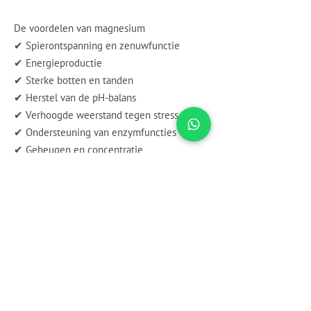
De voordelen van magnesium
✔ Spierontspanning en zenuwfunctie
✔ Energieproductie
✔ Sterke botten en tanden
✔ Herstel van de pH-balans
✔ Verhoogde weerstand tegen stress
✔ Ondersteuning van enzymfuncties
✔ Geheugen en concentratie
✔ Gezonde hart- en bloedvaten
✔ Sterke botten en gewrichten
✔ Optimale zenuwoverdracht
Je kunt magnesium aanvullen via voeding,
supplementen of transdermale opname
door magnesiumolie of -gel op de huid aan
te brengen.