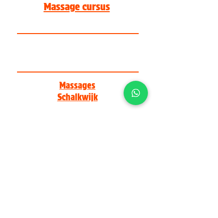
Massage cursus
OPLEIDINGEN
Kloostergaarde 16, 3998 KD Schalkwijk
info@body-life.nl | +316 145 44 201
KVK: 56863934
Massages
Schalkwijk
Kloostergaarde 16
3998 KD, Schalkwijk
ma - vr 09:00 - 23:00
za - zo 10:00 - 20:00
Massages
Utrecht
Oudegracht a/d Werf 356
3511 PN, Utrecht