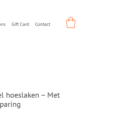
ons
Gift Card
Contact
l hoeslaken – Met
sparing