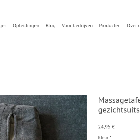
ges
Opleidingen
Blog
Voor bedrijven
Producten
Over 
Massagetafe
gezichtsuit
Price
24,95 €
Kleur
*